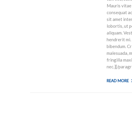
Mauris vitae
consequat ac 
sit amet inte
lobortis, ut 
aliquam. Vest
hendrerit mi.
bibendum. Cr
malesuada, ma
fringilla max
nec.][/parag
READ MORE