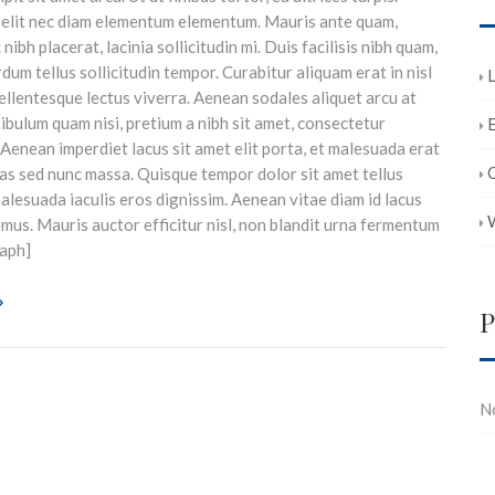
 elit nec diam elementum elementum. Mauris ante quam,
nibh placerat, lacinia sollicitudin mi. Duis facilisis nibh quam,
rdum tellus sollicitudin tempor. Curabitur aliquam erat in nisl
L
pellentesque lectus viverra. Aenean sodales aliquet arcu at
ibulum quam nisi, pretium a nibh sit amet, consectetur
E
 Aenean imperdiet lacus sit amet elit porta, et malesuada erat
as sed nunc massa. Quisque tempor dolor sit amet tellus
lesuada iaculis eros dignissim. Aenean vitae diam id lacus
imus. Mauris auctor efficitur nisl, non blandit urna fermentum
raph]
P
N