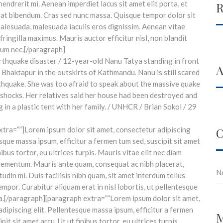
endrerit mi. Aenean imperdiet lacus sit amet elit porta, et
R
at bibendum. Cras sed nunc massa. Quisque tempor dolor sit
malesuada, malesuada iaculis eros dignissim. Aenean vitae
 fringilla maximus. Mauris auctor efficitur nisl, non blandit
um nec.[/paragraph]
A
xtra=””]Lorem ipsum dolor sit amet, consectetur adipiscing
C
esque massa ipsum, efficitur a fermen tum sed, suscipit sit amet
nibus tortor, eu ultrices turpis. Mauris vitae elit nec diam
ementum. Mauris ante quam, consequat ac nibh placerat,
N
itudin mi. Duis facilisis nibh quam, sit amet interdum tellus
tempor. Curabitur aliquam erat in nisl lobortis, ut pellentesque
ra.[/paragraph][paragraph extra=””Lorem ipsum dolor sit amet,
dipiscing elit. Pellentesque massa ipsum, efficitur a fermen
M
pit sit amet arcu. Ut ut finibus tortor, eu ultrices turpis.