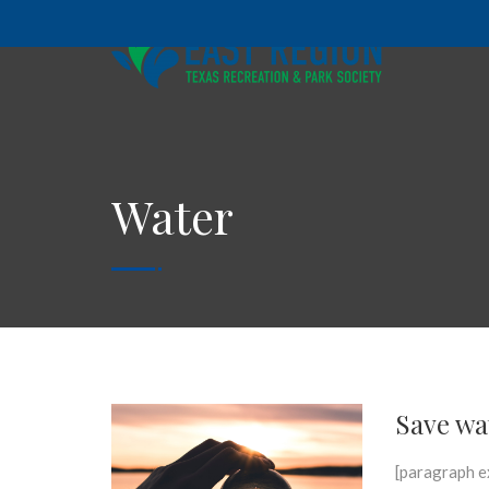
Water
Save wat
[paragraph ex