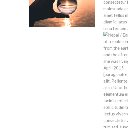
consectetur h
malesuada er
amet tellus 
diam id lacus
urna ferment
[paragraph e
elit. Pellent
arcu. Ut ut fi
elementum el
lacinia sollic
sollicitudin 
lectus viver
consectetur a
tum sed, susci