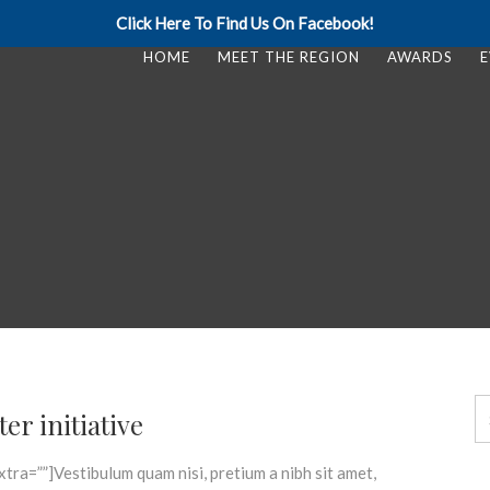
Click Here To Find Us On Facebook!
HOME
MEET THE REGION
AWARDS
E
er initiative
tra=””]Vestibulum quam nisi, pretium a nibh sit amet,