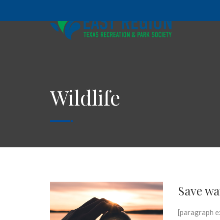
Wildlife
Save wat
[paragraph ex