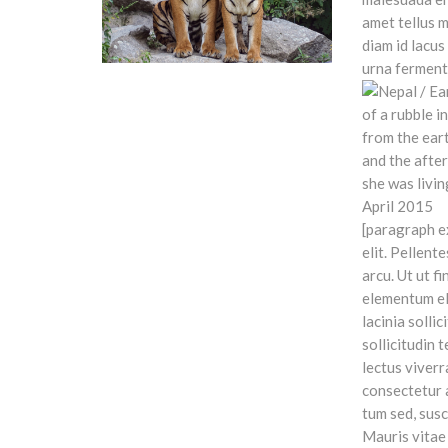
amet tellus 
diam id lacus
urna ferment
[paragraph e
elit. Pellent
arcu. Ut ut fi
elementum el
lacinia sollic
sollicitudin 
lectus viver
consectetur a
tum sed, susci
Mauris vitae