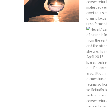
consectetur h
malesuada er
amet tellus 
diam id lacus
urna ferment
[paragraph e
elit. Pellent
arcu. Ut ut fi
elementum el
lacinia sollic
sollicitudin 
lectus viver
consectetur a
tum sed, susci