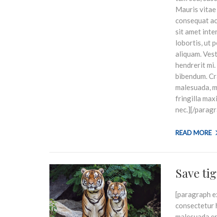
Mauris vitae
consequat ac 
sit amet inte
lobortis, ut 
aliquam. Vest
hendrerit mi.
bibendum. Cr
malesuada, ma
fringilla max
nec.][/parag
READ MORE
Save ti
[paragraph ex
consectetur h
malesuada er