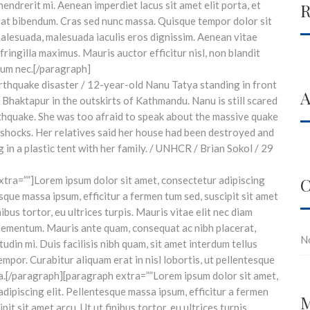
endrerit mi. Aenean imperdiet lacus sit amet elit porta, et
R
at bibendum. Cras sed nunc massa. Quisque tempor dolor sit
malesuada, malesuada iaculis eros dignissim. Aenean vitae
 fringilla maximus. Mauris auctor efficitur nisl, non blandit
um nec.[/paragraph]
A
xtra=””]Lorem ipsum dolor sit amet, consectetur adipiscing
C
esque massa ipsum, efficitur a fermen tum sed, suscipit sit amet
nibus tortor, eu ultrices turpis. Mauris vitae elit nec diam
ementum. Mauris ante quam, consequat ac nibh placerat,
N
itudin mi. Duis facilisis nibh quam, sit amet interdum tellus
tempor. Curabitur aliquam erat in nisl lobortis, ut pellentesque
ra.[/paragraph][paragraph extra=””Lorem ipsum dolor sit amet,
dipiscing elit. Pellentesque massa ipsum, efficitur a fermen
M
pit sit amet arcu. Ut ut finibus tortor, eu ultrices turpis.