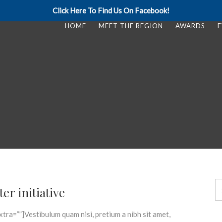
Click Here To Find Us On Facebook!
HOME
MEET THE REGION
AWARDS
E
er initiative
tra=””]Vestibulum quam nisi, pretium a nibh sit amet,