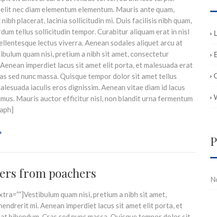
 elit nec diam elementum elementum. Mauris ante quam,
nibh placerat, lacinia sollicitudin mi. Duis facilisis nibh quam,
rdum tellus sollicitudin tempor. Curabitur aliquam erat in nisl
L
pellentesque lectus viverra. Aenean sodales aliquet arcu at
ibulum quam nisi, pretium a nibh sit amet, consectetur
E
 Aenean imperdiet lacus sit amet elit porta, et malesuada erat
as sed nunc massa. Quisque tempor dolor sit amet tellus
lesuada iaculis eros dignissim. Aenean vitae diam id lacus
imus. Mauris auctor efficitur nisl, non blandit urna fermentum
raph]
P
gers from poachers
N
tra=””]Vestibulum quam nisi, pretium a nibh sit amet,
endrerit mi. Aenean imperdiet lacus sit amet elit porta, et
at bibendum. Cras sed nunc massa. Quisque tempor dolor sit